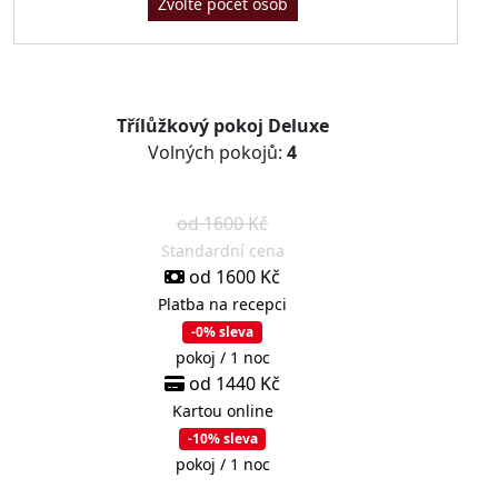
Zvolte počet osob
Třílůžkový pokoj Deluxe
Volných pokojů:
4
od 1600 Kč
Standardní cena
od 1600 Kč
Platba na recepci
-0% sleva
pokoj / 1 noc
od 1440 Kč
Kartou online
-10% sleva
pokoj / 1 noc