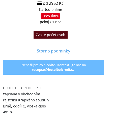
od 2952 Kč
Kartou online
-10% sleva
pokoj / 1 noc
Zvolte počet osob
Storno podmínky
Nenašli jste co hledáte? Kontaktujte nás na
recepce@hotelbelcredi.cz
.
HOTEL BELCREDI S.R.O.
zapsána v obchodním
rejstříku Krajského soudu v
Brně, oddíl C, vložka číslo
49176