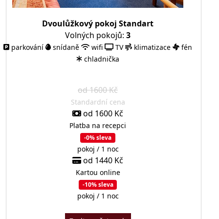
Dvoulůžkový pokoj Standart
Volných pokojů:
3
parkování
snídaně
wifi
TV
klimatizace
fén
chladnička
od 1600 Kč
Standardní cena
od 1600 Kč
Platba na recepci
-0% sleva
pokoj / 1 noc
od 1440 Kč
Kartou online
-10% sleva
pokoj / 1 noc