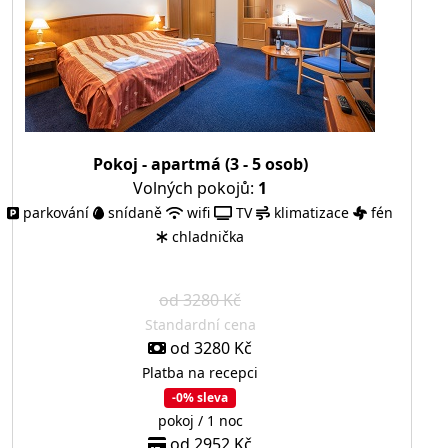
Pokoj - apartmá (3 - 5 osob)
Volných pokojů:
1
parkování
snídaně
wifi
TV
klimatizace
fén
chladnička
od 3280 Kč
Standardní cena
od 3280 Kč
Platba na recepci
-0% sleva
pokoj / 1 noc
od 2952 Kč