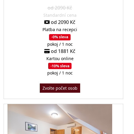
od 2090 Kč
Standardní cena
od 2090 Kč
Platba na recepci
-0% sleva
pokoj / 1 noc
od 1881 Kč
Kartou online
-10% sleva
pokoj / 1 noc
Zvolte počet osob