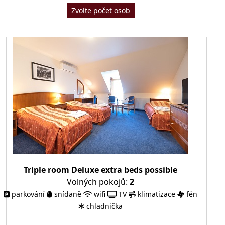
Zvolte počet osob
Triple room Deluxe extra beds possible
Volných pokojů:
2
parkování
snídaně
wifi
TV
klimatizace
fén
chladnička