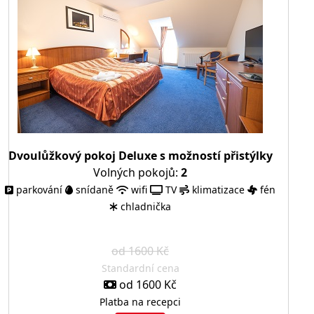
Dvoulůžkový pokoj Deluxe s možností přistýlky
Volných pokojů:
2
parkování
snídaně
wifi
TV
klimatizace
fén
chladnička
od 1600 Kč
Standardní cena
od 1600 Kč
Platba na recepci