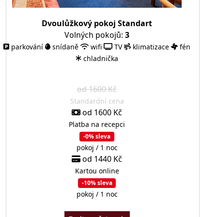
Dvoulůžkový pokoj Standart
Volných pokojů:
3
parkování
snídaně
wifi
TV
klimatizace
fén
chladnička
od 1600 Kč
Standardní cena
od 1600 Kč
Platba na recepci
-0% sleva
pokoj / 1 noc
od 1440 Kč
Kartou online
-10% sleva
pokoj / 1 noc