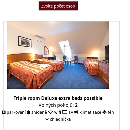
Zvolte počet osob
Triple room Deluxe extra beds possible
Volných pokojů:
2
parkování
snídaně
wifi
TV
klimatizace
fén
chladnička