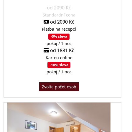
od 2090 Kč
Standardní cena
od 2090 Kč
Platba na recepci
-0% sleva
pokoj / 1 noc
od 1881 Kč
Kartou online
-10% sleva
pokoj / 1 noc
Zvolte počet osob