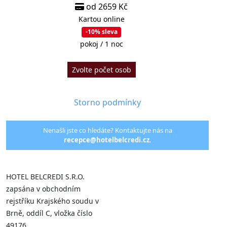
od 2659 Kč
Kartou online
-10% sleva
pokoj / 1 noc
Zvolte počet osob
Storno podmínky
Nenašli jste co hledáte? Kontaktujte nás na
recepce@hotelbelcredi.cz
.
HOTEL BELCREDI S.R.O.
zapsána v obchodním
rejstříku Krajského soudu v
Brně, oddíl C, vložka číslo
49176