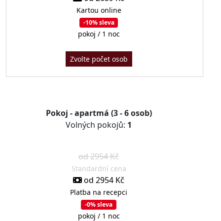
Kartou online
-10% sleva
pokoj / 1 noc
Zvolte počet osob
Pokoj - apartmá (3 - 6 osob)
Volných pokojů:
1
od 2954 Kč
Standardní cena
od 2954 Kč
Platba na recepci
-0% sleva
pokoj / 1 noc