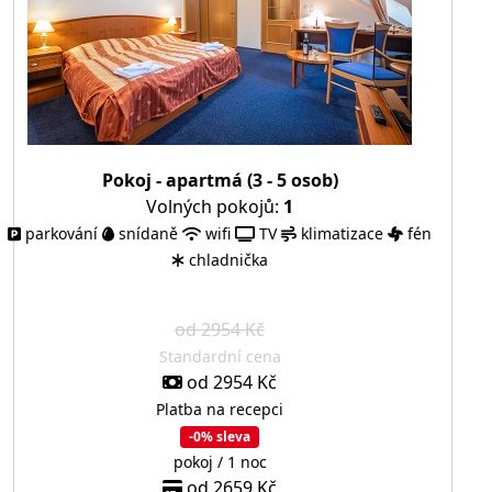
Pokoj - apartmá (3 - 5 osob)
Volných pokojů:
1
parkování
snídaně
wifi
TV
klimatizace
fén
chladnička
od 2954 Kč
Standardní cena
od 2954 Kč
Platba na recepci
-0% sleva
pokoj / 1 noc
od 2659 Kč