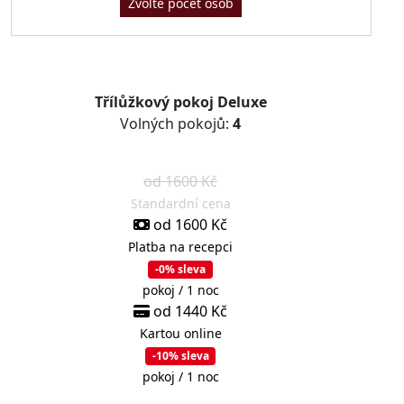
Zvolte počet osob
Třílůžkový pokoj Deluxe
Volných pokojů:
4
od 1600 Kč
Standardní cena
od 1600 Kč
Platba na recepci
-0% sleva
pokoj / 1 noc
od 1440 Kč
Kartou online
-10% sleva
pokoj / 1 noc