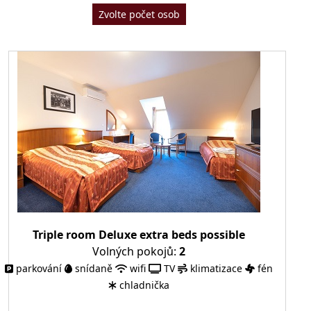
Zvolte počet osob
Triple room Deluxe extra beds possible
Volných pokojů:
2
parkování
snídaně
wifi
TV
klimatizace
fén
chladnička