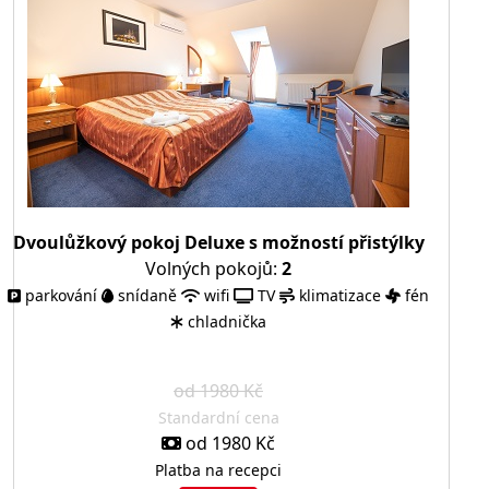
Dvoulůžkový pokoj Deluxe s možností přistýlky
Volných pokojů:
2
parkování
snídaně
wifi
TV
klimatizace
fén
chladnička
od 1980 Kč
Standardní cena
od 1980 Kč
Platba na recepci