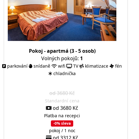
Pokoj - apartmá (3 - 5 osob)
Volných pokojů:
1
parkování
snídaně
wifi
TV
klimatizace
fén
chladnička
od 3680 Kč
Standardní cena
od 3680 Kč
Platba na recepci
-0% sleva
pokoj / 1 noc
od 3312 Kč