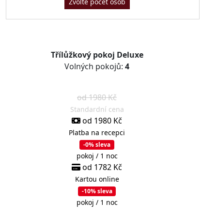
Zvolte počet osob
Třílůžkový pokoj Deluxe
Volných pokojů:
4
od 1980 Kč
Standardní cena
od 1980 Kč
Platba na recepci
-0% sleva
pokoj / 1 noc
od 1782 Kč
Kartou online
-10% sleva
pokoj / 1 noc