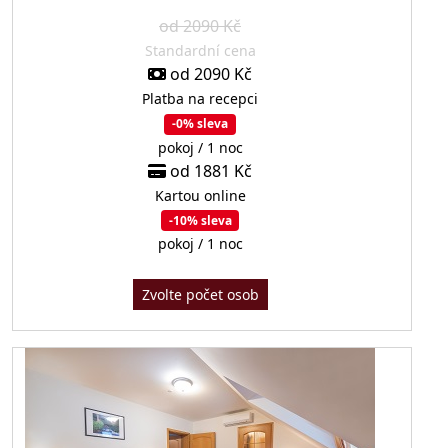
od 2090 Kč
Standardní cena
od 2090 Kč
Platba na recepci
-0% sleva
pokoj / 1 noc
od 1881 Kč
Kartou online
-10% sleva
pokoj / 1 noc
Zvolte počet osob