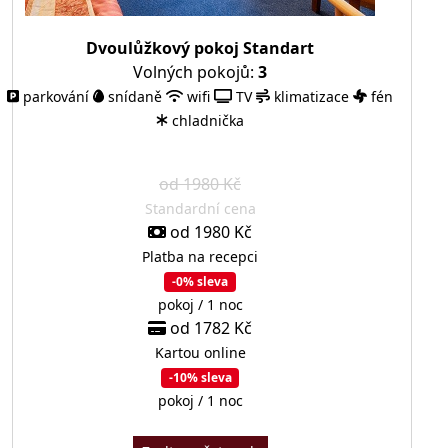
Dvoulůžkový pokoj Standart
Volných pokojů:
3
parkování
snídaně
wifi
TV
klimatizace
fén
chladnička
od 1980 Kč
Standardní cena
od 1980 Kč
Platba na recepci
-0% sleva
pokoj / 1 noc
od 1782 Kč
Kartou online
-10% sleva
pokoj / 1 noc