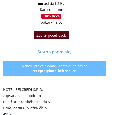
od 3312 Kč
Kartou online
-10% sleva
pokoj / 1 noc
Zvolte počet osob
Storno podmínky
Nenašli jste co hledáte? Kontaktujte nás na
recepce@hotelbelcredi.cz
.
HOTEL BELCREDI S.R.O.
zapsána v obchodním
rejstříku Krajského soudu v
Brně, oddíl C, vložka číslo
49176