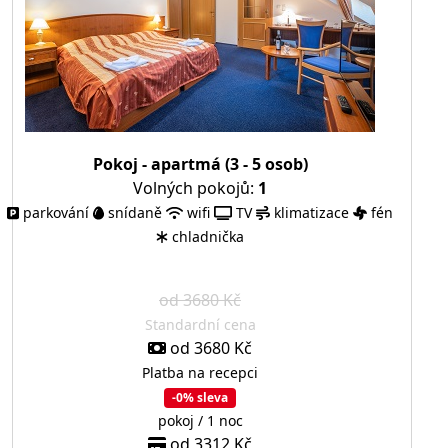
Pokoj - apartmá (3 - 5 osob)
Volných pokojů:
1
parkování
snídaně
wifi
TV
klimatizace
fén
chladnička
od 3680 Kč
Standardní cena
od 3680 Kč
Platba na recepci
-0% sleva
pokoj / 1 noc
od 3312 Kč