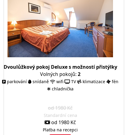
Dvoulůžkový pokoj Deluxe s možností přistýlky
Volných pokojů:
2
parkování
snídaně
wifi
TV
klimatizace
fén
chladnička
od 1980 Kč
Standardní cena
od 1980 Kč
Platba na recepci