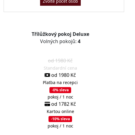
Zvolte počet osob
Třílůžkový pokoj Deluxe
Volných pokojů:
4
od 1980 Kč
Standardní cena
od 1980 Kč
Platba na recepci
-0% sleva
pokoj / 1 noc
od 1782 Kč
Kartou online
-10% sleva
pokoj / 1 noc