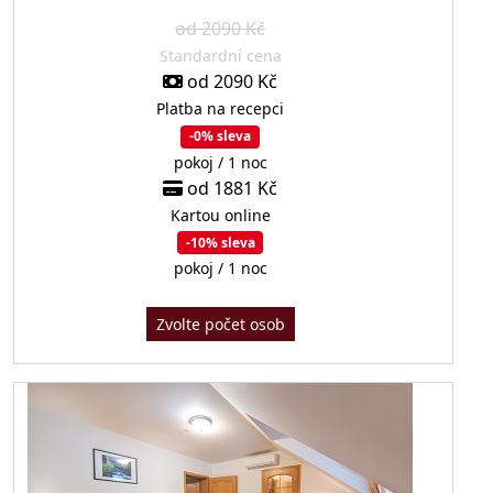
od 2090 Kč
Standardní cena
od 2090 Kč
Platba na recepci
-0% sleva
pokoj / 1 noc
od 1881 Kč
Kartou online
-10% sleva
pokoj / 1 noc
Zvolte počet osob