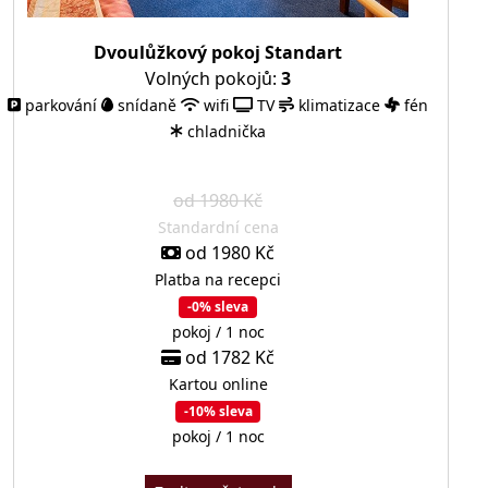
Dvoulůžkový pokoj Standart
Volných pokojů:
3
parkování
snídaně
wifi
TV
klimatizace
fén
chladnička
od 1980 Kč
Standardní cena
od 1980 Kč
Platba na recepci
-0% sleva
pokoj / 1 noc
od 1782 Kč
Kartou online
-10% sleva
pokoj / 1 noc