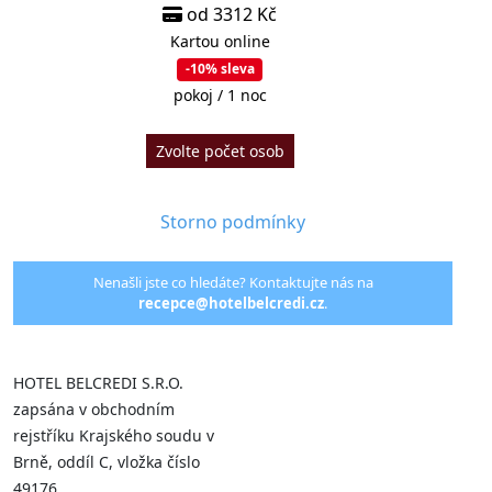
od 3312 Kč
Kartou online
-10% sleva
pokoj / 1 noc
Zvolte počet osob
Storno podmínky
Nenašli jste co hledáte? Kontaktujte nás na
recepce@hotelbelcredi.cz
.
HOTEL BELCREDI S.R.O.
zapsána v obchodním
rejstříku Krajského soudu v
Brně, oddíl C, vložka číslo
49176