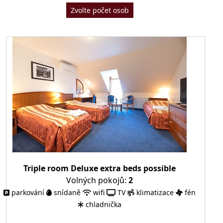
Zvolte počet osob
Triple room Deluxe extra beds possible
Volných pokojů:
2
parkování
snídaně
wifi
TV
klimatizace
fén
chladnička