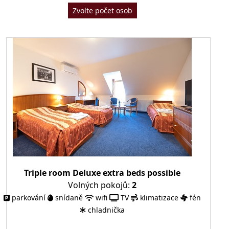
Zvolte počet osob
Triple room Deluxe extra beds possible
Volných pokojů:
2
parkování
snídaně
wifi
TV
klimatizace
fén
chladnička