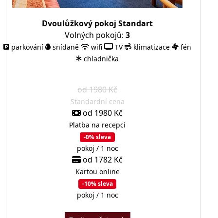
Dvoulůžkový pokoj Standart
Volných pokojů:
3
parkování
snídaně
wifi
TV
klimatizace
fén
chladnička
od 1980 Kč
Standardní cena
od 1980 Kč
Platba na recepci
-0% sleva
pokoj / 1 noc
od 1782 Kč
Kartou online
-10% sleva
pokoj / 1 noc