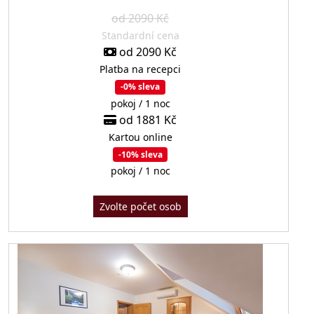
od 2090 Kč
Standardní cena
od 2090 Kč
Platba na recepci
-0% sleva
pokoj / 1 noc
od 1881 Kč
Kartou online
-10% sleva
pokoj / 1 noc
Zvolte počet osob