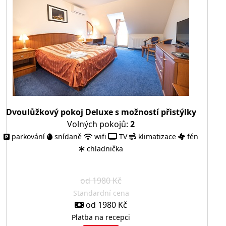
Dvoulůžkový pokoj Deluxe s možností přistýlky
Volných pokojů:
2
parkování
snídaně
wifi
TV
klimatizace
fén
chladnička
od 1980 Kč
Standardní cena
od 1980 Kč
Platba na recepci