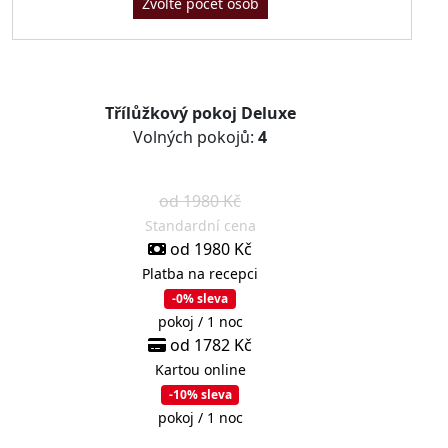
Zvolte počet osob
Třílůžkový pokoj Deluxe
Volných pokojů:
4
od 1980 Kč
Standardní cena
od 1980 Kč
Platba na recepci
-0% sleva
pokoj / 1 noc
od 1782 Kč
Kartou online
-10% sleva
pokoj / 1 noc