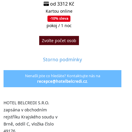
od 3312 Kč
Kartou online
-10% sleva
pokoj / 1 noc
Zvolte počet osob
Storno podmínky
Nenašli jste co hledáte? Kontaktujte nás na
recepce@hotelbelcredi.cz
.
HOTEL BELCREDI S.R.O.
zapsána v obchodním
rejstříku Krajského soudu v
Brně, oddíl C, vložka číslo
49176