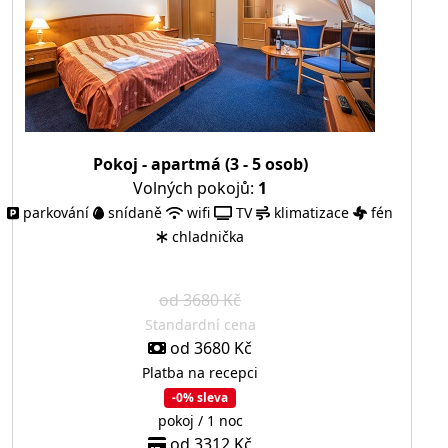
Pokoj - apartmá (3 - 5 osob)
Volných pokojů:
1
parkování
snídaně
wifi
TV
klimatizace
fén
chladnička
od 3680 Kč
Standardní cena
od 3680 Kč
Platba na recepci
-0% sleva
pokoj / 1 noc
od 3312 Kč